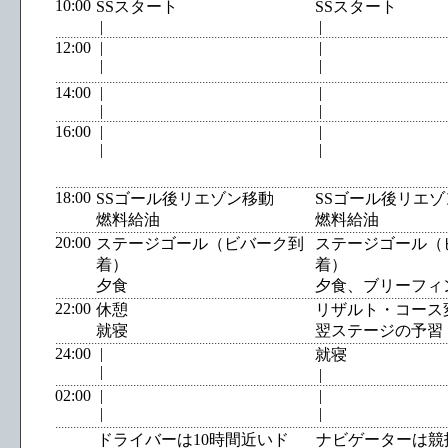
10:00
SSスタート
SSスタート
|
|
12:00
|
|
|
|
14:00
|
|
|
|
16:00
|
|
|
|
18:00
SSゴール後リエゾン移動
SSゴール後リエ
燃料給油
燃料給油
20:00
ステージゴール（ビバーク到
ステージゴール（
着）
着）
夕食
夕食、ブリーフィ
22:00
休憩
リザルト・コース
就寝
翌ステージの予習
24:00
|
就寝
|
|
02:00
|
|
|
|
ドライバーは10時間近いド
ナビゲーターは競